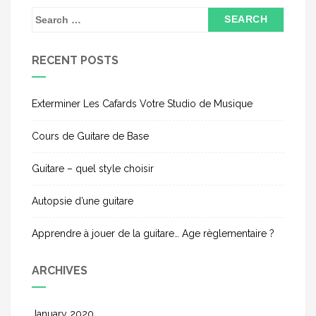
S
e
a
RECENT POSTS
r
c
h
Exterminer Les Cafards Votre Studio de Musique
f
Cours de Guitare de Base
o
r
Guitare – quel style choisir
:
Autopsie d’une guitare
Apprendre à jouer de la guitare… Age règlementaire ?
ARCHIVES
January 2020