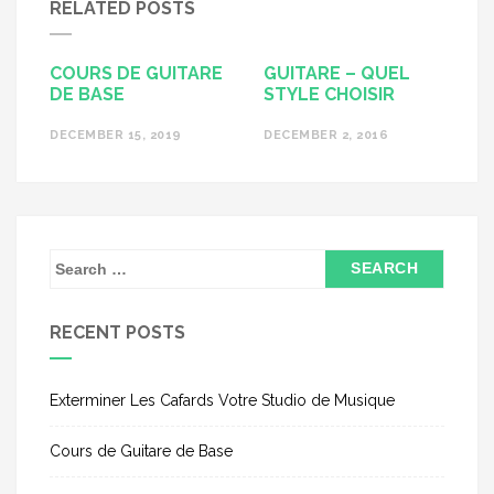
RELATED POSTS
COURS DE GUITARE
GUITARE – QUEL
DE BASE
STYLE CHOISIR
DECEMBER 15, 2019
DECEMBER 2, 2016
S
e
a
RECENT POSTS
r
c
h
Exterminer Les Cafards Votre Studio de Musique
f
Cours de Guitare de Base
o
r